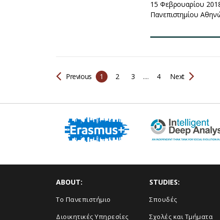
15 Φεβρουαρίου 2018
Πανεπιστημίου Αθηνών
Previous
1
2
3
....
4
Next
ABOUT:
STUDIES:
Το Πανεπιστήμιο
Σπουδές
Διοικητικές Υπηρεσίες
Σχολές και Τμήματα