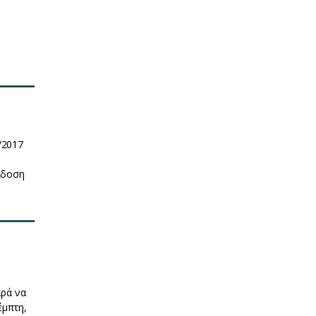
/2017
κδοση
αρά να
έμπτη,