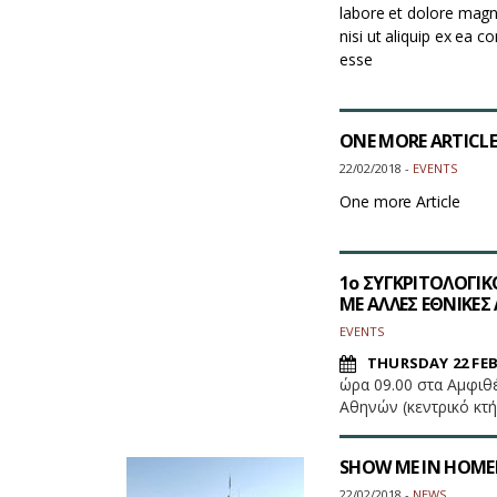
labore et dolore magn
nisi ut aliquip ex ea 
esse
ONE MORE ARTICLE
22/02/2018 -
EVENTS
One more Article
1ο ΣΥΓΚΡΙΤΟΛΟΓΙΚ
ΜΕ ΑΛΛΕΣ ΕΘΝΙΚΕΣ
EVENTS
THURSDAY 22 FEB
ώρα 09.00 στα Αμφιθ
Αθηνών (κεντρικό κτή
SHOW ME IN HOME
22/02/2018 -
NEWS