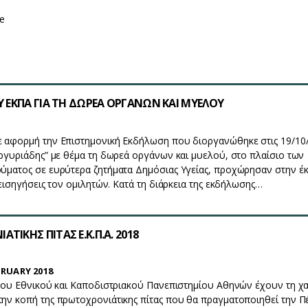
e
Υ ΕΚΠΑ ΓΙΑ ΤΗ ΔΩΡΕΑ ΟΡΓΑΝΩΝ ΚΑΙ ΜΥΕΛΟΥ
 αφορμή την Επιστημονική Εκδήλωση που διοργανώθηκε στις 19/10
ργυριάδης” με θέμα τη δωρεά οργάνων και μυελού, στο πλαίσιο των
ύματος σε ευρύτερα ζητήματα Δημόσιας Υγείας, προχώρησαν στην έ
 εισηγήσεις τον ομιλητών. Κατά τη διάρκεια της εκδήλωσης…
ΤΙΚΗΣ ΠΙΤΑΣ Ε.Κ.Π.Α. 2018
RUARY 2018
 του Εθνικού και Καποδιστριακού Πανεπιστημίου Αθηνών έχουν τη χ
ην κοπή της πρωτοχρονιάτικης πίτας που θα πραγματοποιηθεί την Π